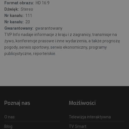
Format obrazu:
HD 16:9
Dźwięk:
Stereo
Nr kanału:
111
Nr kanału:
20
Gwarantowany:
gwarantowany
TVP Info nadaje informacje z kraju i z zagranicy, transmisje na
żywo, konferencje prasowe i inne wydarzenia, a także prognozę
pogody, serwis sportowy, serwis ekonomiczny, programy
publicystyczne, reporterskie.
Poznaj nas
Możliwości
O nas
Telewizja interaktywna
Blog
TV Smart