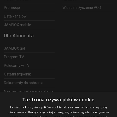
Promocje
Wideo na życzenie VOD
Lista kanałów
JAMBOX mobile
Dla Abonenta
JAMBOX go!
Program TV
Polecamy w TV
Ostatni tygodnik
Dokumenty do pobrania
Najczęściej zadawane pytania
Ta strona używa plików cookie
FAQ
Ta strona korzysta z plików cookie, aby zapewnić lepszą wygodę
Telewizja Światłowodowa
użytkowania. Korzystając z tej strony, wyrażasz zgodę na używanie