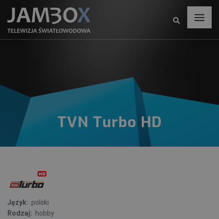
TVN Turbo HD
Język:
polski
Rodzaj:
hobby