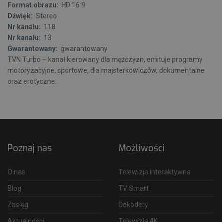
Format obrazu:
HD 16:9
Dźwięk:
Stereo
Nr kanału:
118
Nr kanału:
13
Gwarantowany:
gwarantowany
TVN Turbo – kanał kierowany dla mężczyzn, emituje programy
motoryzacyjne, sportowe, dla majsterkowiczów, dokumentalne
oraz erotyczne.
Poznaj nas
Możliwości
O nas
Telewizja interaktywna
Blog
TV Smart
Zasięg
Dekodery
Aktualności
Telewizja 4K