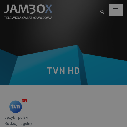
TVN HD
Język:
polski
Rodzaj:
ogólny