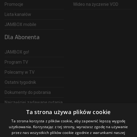
Promocje
Wideo na życzenie VOD
Lista kanałów
JAMBOX mobile
Dla Abonenta
JAMBOX go!
Program TV
Polecamy w TV
Ostatni tygodnik
Dokumenty do pobrania
Najczęściej zadawane pytania
Ta strona używa plików cookie
FAQ
Ta strona korzysta z plików cookie, aby zapewnić lepszą wygodę
Telewizja Światłowodowa
użytkowania. Korzystając z tej strony, wyrażasz zgodę na używanie
przez nas wszystkich plików cookie zgodnie z warunkami naszej