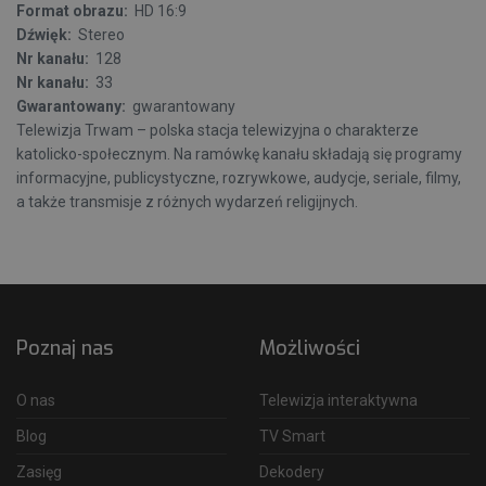
Format obrazu:
HD 16:9
Dźwięk:
Stereo
Nr kanału:
128
Nr kanału:
33
Gwarantowany:
gwarantowany
Telewizja Trwam – polska stacja telewizyjna o charakterze
katolicko-społecznym. Na ramówkę kanału składają się programy
informacyjne, publicystyczne, rozrywkowe, audycje, seriale, filmy,
a także transmisje z różnych wydarzeń religijnych.
Poznaj nas
Możliwości
O nas
Telewizja interaktywna
Blog
TV Smart
Zasięg
Dekodery