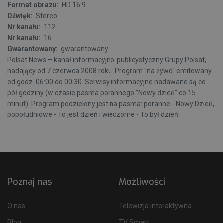
Format obrazu:
HD 16:9
Dźwięk:
Stereo
Nr kanału:
112
Nr kanału:
16
Gwarantowany:
gwarantowany
Polsat News – kanał informacyjno-publicystyczny Grupy Polsat,
nadający od 7 czerwca 2008 roku. Program "na żywo" emitowany
od godz. 06:00 do 00:30. Serwisy informacyjne nadawane są co
pół godziny (w czasie pasma porannego "Nowy dzień" co 15
minut). Program podzielony jest na pasma: poranne - Nowy Dzień,
popołudniowe - To jest dzień i wieczorne - To był dzień.
Poznaj nas
Możliwości
O nas
Telewizja interaktywna
Blog
TV Smart