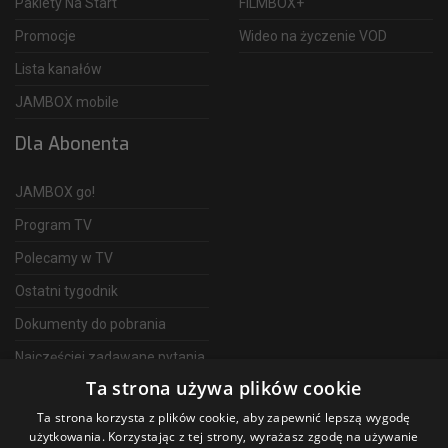
Pakiety Na Start
FILMBOX+
Promocje
Wideo na życzenie VOD
Lista kanałów
JAMBOX mobile
Dla Abonenta
JAMBOX go!
Program TV
Polecamy w TV
Ostatni tygodnik
Dokumenty do pobrania
Najczęściej zadawane pytania
Ta strona używa plików cookie
FAQ
Ta strona korzysta z plików cookie, aby zapewnić lepszą wygodę
Telewizja Światłowodowa
użytkowania. Korzystając z tej strony, wyrażasz zgodę na używanie