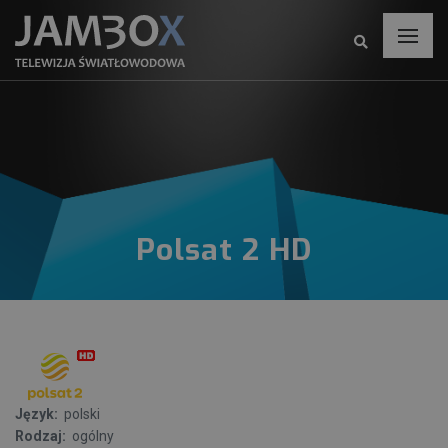
Polsat 2 HD
Język:
polski
Rodzaj:
ogólny