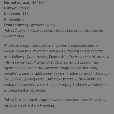
Format obrazu:
HD 16:9
Dźwięk:
Stereo
Nr kanału:
115
Nr kanału:
7
Gwarantowany:
gwarantowany
Polsat 2 to kanał dla wszystkich, którzy kochają polskie seriale i
świetne kino.
W ofercie programowej stacji znajdziemy najpopularniejsze
polskie produkcje, w których występują czołowi polscy aktorzy,
m.in. kultowy „Świat według Kiepskich” i „Pierwszą Miłość” oraz „W
rytmie serca” czy „Przyjaciółki”. Obok seriali, cieszących się
ogromną popularnością, widzowie mogą śledzić także losy
bohaterów serii paradokumentalnych: „Trudne sprawy”, „Dlaczego
ja?”, „Słoiki”, „Pielęgniarki”, „Ameryka marzeń”. Na antenie nie
brakuje ulubionych gwiazd i najgłośniejszych filmów w historii kina
w gwiazdorskiej obsadzie.
Polsat 2 to dziesiątki programów nadawanych przez 24 godziny
na dobę, siedem dni w tygodniu.