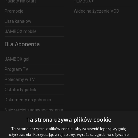
Pakiety Na Start
FILMBOX+
Promocje
Wideo na życzenie VOD
Lista kanałów
JAMBOX mobile
Dla Abonenta
JAMBOX go!
Program TV
Polecamy w TV
Ostatni tygodnik
Dokumenty do pobrania
Najczęściej zadawane pytania
Ta strona używa plików cookie
FAQ
Ta strona korzysta z plików cookie, aby zapewnić lepszą wygodę
Telewizja Światłowodowa
użytkowania. Korzystając z tej strony, wyrażasz zgodę na używanie