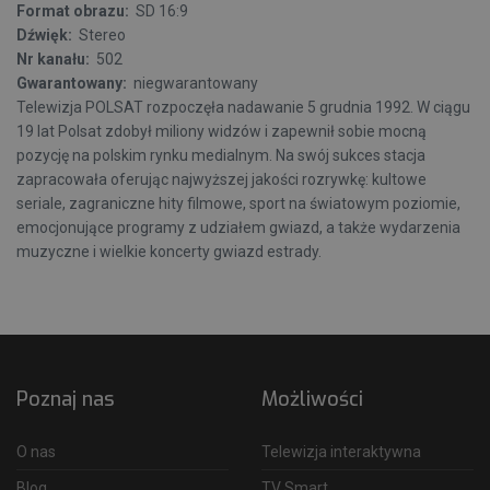
Format obrazu:
SD 16:9
Dźwięk:
Stereo
Nr kanału:
502
Gwarantowany:
niegwarantowany
Telewizja POLSAT rozpoczęła nadawanie 5 grudnia 1992. W ciągu
19 lat Polsat zdobył miliony widzów i zapewnił sobie mocną
pozycję na polskim rynku medialnym. Na swój sukces stacja
zapracowała oferując najwyższej jakości rozrywkę: kultowe
seriale, zagraniczne hity filmowe, sport na światowym poziomie,
emocjonujące programy z udziałem gwiazd, a także wydarzenia
muzyczne i wielkie koncerty gwiazd estrady.
Poznaj nas
Możliwości
O nas
Telewizja interaktywna
Blog
TV Smart