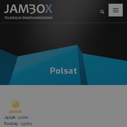
Polsat
Język:
polski
Rodzaj:
ogólny