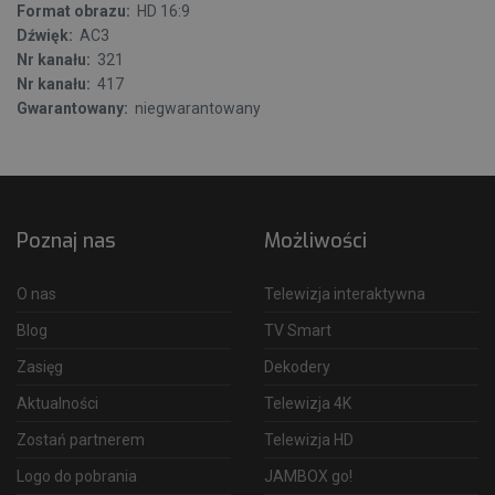
Format obrazu:
HD 16:9
Dźwięk:
AC3
Nr kanału:
321
Nr kanału:
417
Gwarantowany:
niegwarantowany
Poznaj nas
Możliwości
O nas
Telewizja interaktywna
Blog
TV Smart
Zasięg
Dekodery
Aktualności
Telewizja 4K
Zostań partnerem
Telewizja HD
Logo do pobrania
JAMBOX go!