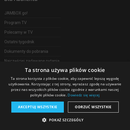
JAMBOX go!
Program TV
Polecamy w TV
Ostatni tygodnik
Dokumenty do pobrania
Najczęściej zadawane pytania
Ta strona używa plików cookie
FAQ
Ta strona korzysta z plików cookie, aby zapewnić lepszą wygodę
Telewizja Światłowodowa
użytkowania. Korzystając z tej strony, wyrażasz zgodę na używanie
przez nas wszystkich plików cookie zgodnie z warunkami naszej
polityki plików cookie.
Dowiedz się więcej
AKCEPTUJ WSZYSTKIE
ODRZUĆ WSZYSTKIE
©
2026 SGT Operator telewizji JAMBOX
POKAŻ SZCZEGÓŁY