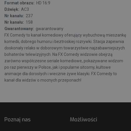
Format obrazu:
HD 16:9
Dźwięk:
AC3
Nr kanału:
237
Nr kanału:
158
Gwarantowany:
gwarantowany
FX Comedy to kanał komediowy oferujący wybuchową mieszankę
komedii, dobrego humoru i beztroskiej rozrywki. Stacja zapewnia
doskonały relaks w doborowym towarzystwie najzabawniejszych
bohaterów telewizyjnych. Na FX Comedy widzowie obejrzą
zarówno współczesne seriale komediowe, pokazywane widzom
po raz pierwszy w Polsce, jak i popularne sitcomy, kultowe
animacje dla dorosłych i wiecznie żywe klasyki. FX Comedy to
kanał dla widzów o mocnych przeponach!
Poznaj nas
Możliwości