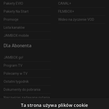
Pakiety EVIO
CANAL+
Pakiety Na Start
FILMBOX+
Promocje
Wideo na życzenie VOD
Lista kanałów
JAMBOX mobile
Dla Abonenta
JAMBOX go!
Program TV
Polecamy w TV
Ostatni tygodnik
Dokumenty do pobrania
Najczęściej zadawane pytania
Ta strona używa plików cookie
FAQ