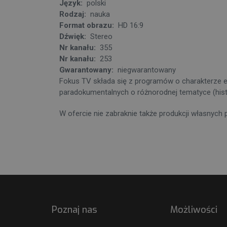
Język:
polski
Rodzaj:
nauka
Format obrazu:
HD 16:9
Dźwięk:
Stereo
Nr kanału:
355
Nr kanału:
253
Gwarantowany:
niegwarantowany
Fokus TV składa się z programów o charakterze ed
paradokumentalnych o różnorodnej tematyce (histo
W ofercie nie zabraknie także produkcji własnych 
Poznaj nas
Możliwości