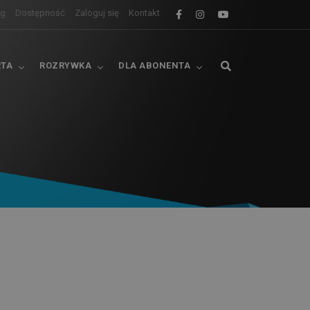
og
Dostępność
Zaloguj się
Kontakt
RTA
ROZRYWKA
DLA ABONENTA