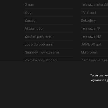
O nas
Telewizja intera
Blog
TV Smart
Zasięg
Dekodery
Aktualności
Telewizja 4K
Zostań partnerem
Telewizja HD
Logo do pobrania
JAMBOX go!
Nagrody i wyróżnienia
Multiroom
Polityka prywatności
Zamawianie z pil
Dostęp i wykorzystanie danych
Ta strona ko
Udogodnienia
wyrażasz zg