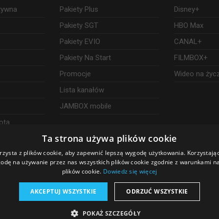
ktywna
Pakiety Plus
Disney+
Pakiety SGT
HBO Max
Pakiety EVIO
CANAL+
Pakiety Na Start
FILMBOX+
Promocje
Wideo na życ
Lista kanałów
JAMBOX mobile
ota
Ta strona używa plików cookie
rzysta z plików cookie, aby zapewnić lepszą wygodę użytkowania. Korzystając 
odę na używanie przez nas wszystkich plików cookie zgodnie z warunkami nas
plików cookie.
Dowiedz się więcej
AKCEPTUJ WSZYSTKIE
ODRZUĆ WSZYSTKIE
POKAŻ SZCZEGÓŁY