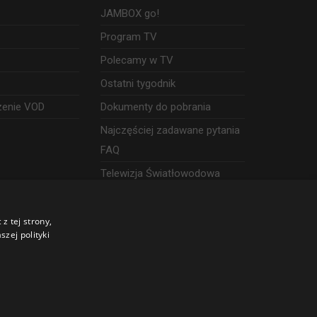
JAMBOX go!
Program TV
Polecamy w TV
Ostatni tygodnik
zenie VOD
Dokumenty do pobrania
Najczęściej zadawane pytania
FAQ
Telewizja Światłowodowa
z tej strony,
zej polityki
©
2026 SGT Operator telewizji JAMBOX