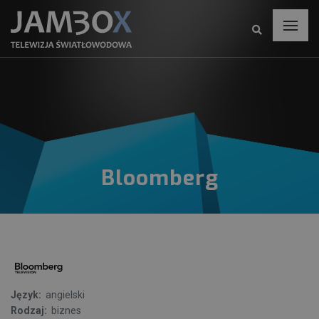
Bloomberg
Język:
angielski
Rodzaj:
biznes