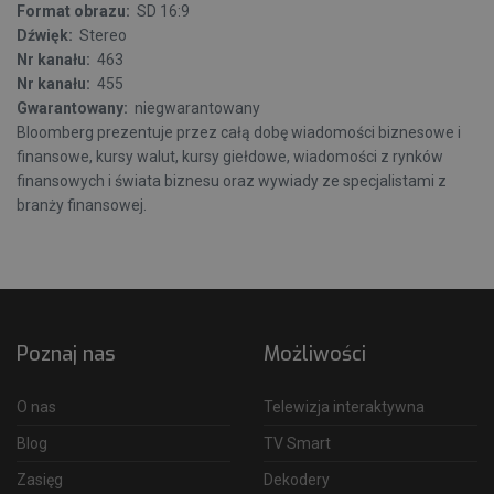
Format obrazu:
SD 16:9
Dźwięk:
Stereo
Nr kanału:
463
Nr kanału:
455
Gwarantowany:
niegwarantowany
Bloomberg prezentuje przez całą dobę wiadomości biznesowe i
finansowe, kursy walut, kursy giełdowe, wiadomości z rynków
finansowych i świata biznesu oraz wywiady ze specjalistami z
branży finansowej.
Poznaj nas
Możliwości
O nas
Telewizja interaktywna
Blog
TV Smart
Zasięg
Dekodery