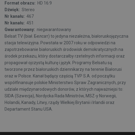
Format obrazu:
HD 16:9
Dźwięk:
Stereo
Nr kanału:
467
Nr kanału:
451
Gwarantowany:
niegwarantowany
Belsat TV (biał. Белсат) to jedyna niezależna, białoruskojęzyczna
stacja telewizyjna. Powstała w 2007 roku w odpowiedzi na
zapotrzebowanie białoruskich środowisk demokratycznych na
środek przekazu, który dostarczałby rzetelnych informacji oraz
propagował ojczystą kulturę i język. Programy Belsatu są
tworzone przez białoruskich dziennikarzy na terenie Białorusi
oraz w Polsce. Kanał będący częścią TVP S.A. od początku
współfinansuje polskie Ministerstwo Spraw Zagranicznych, przy
udziale międzynarodowych donorów, z których najważniejsi to:
SIDA (Szwecja), Nordycka Rada Ministrów, MSZ-y Norwegii,
Holandii, Kanady, Litwy, rządy Wielkiej Brytanii i Irlandii oraz
Departament Stanu USA.