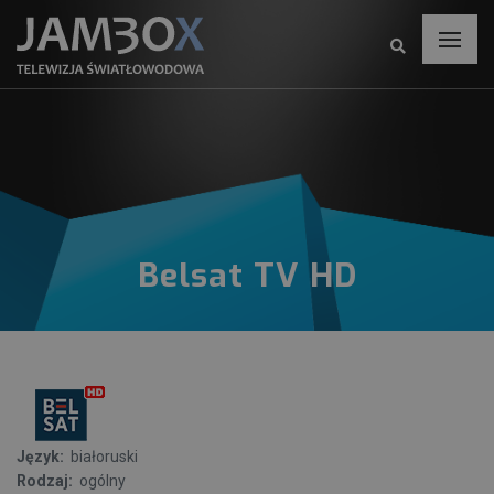
Belsat TV HD
Język:
białoruski
Rodzaj:
ogólny