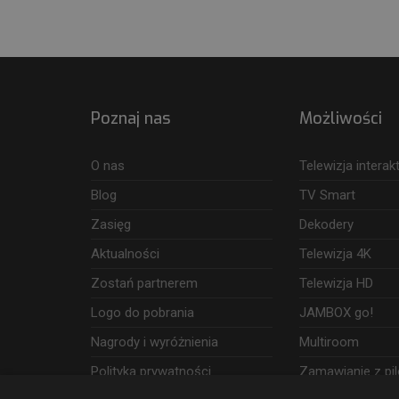
Poznaj nas
Możliwości
O nas
Telewizja intera
Blog
TV Smart
Zasięg
Dekodery
Aktualności
Telewizja 4K
Zostań partnerem
Telewizja HD
Logo do pobrania
JAMBOX go!
Nagrody i wyróżnienia
Multiroom
Polityka prywatności
Zamawianie z pil