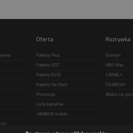
Oferta
Rozrywka
ktywna
Pakiety Plus
Disney+
Pakiety SGT
HBO Max
Pakiety EVIO
CANAL+
Pakiety Na Start
FILMBOX+
Promocje
Wideo na życ
Lista kanałów
JAMBOX mobile
ota