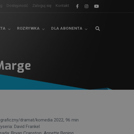
og
Dostępność
Zaloguj się
Kontakt
RTA
ROZRYWKA
DLA ABONENTA
 Marge
ograficzny/dramat/komedia 2022, 96 min
yseria: David Frankel
sada: Bryan Cranston, Annette Bening,