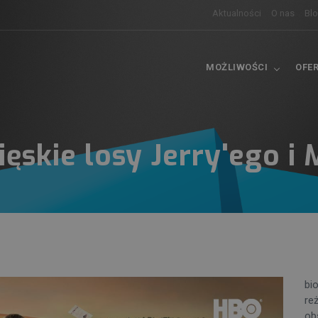
Aktualności
O nas
Bl
MOŻLIWOŚCI
OFE
ęskie losy Jerry'ego i
bi
reż
ob