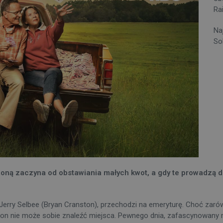
Ra
Na
So
z żoną zaczyna od obstawiania małych kwot, a gdy te prowadzą d
 Jerry Selbee (Bryan Cranston), przechodzi na emeryturę. Choć zarówn
m, on nie może sobie znaleźć miejsca. Pewnego dnia, zafascynowan