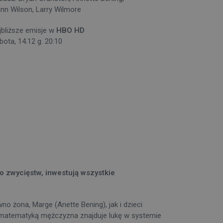
inn Wilson, Larry Wilmore
jbliższe emisje w
HBO HD
bota, 14.12 g. 20:10
o zwycięstw, inwestują wszystkie
o żona, Marge (Anette Bening), jak i dzieci
y matematyką mężczyzna znajduje lukę w systemie