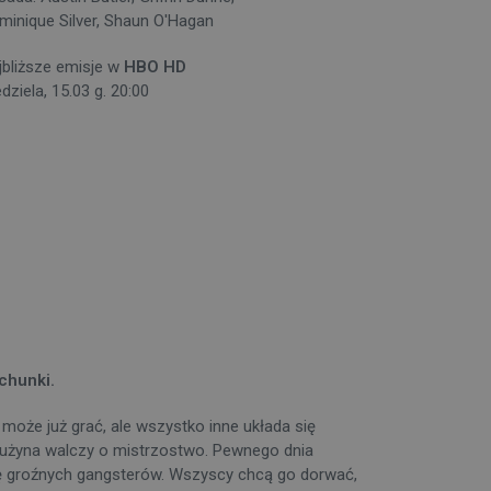
minique Silver, Shaun O'Hagan
jbliższe emisje w
HBO HD
dziela, 15.03 g. 20:00
chunki.
oże już grać, ale wszystko inne układa się
drużyna walczy o mistrzostwo. Pewnego dnia
kipę groźnych gangsterów. Wszyscy chcą go dorwać,