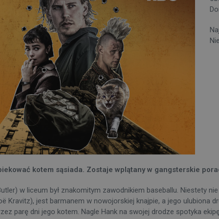
Do
Na
Nie
opiekować kotem sąsiada. Zostaje wplątany w gangsterskie pora
er) w liceum był znakomitym zawodnikiem baseballu. Niestety nie m
ë Kravitz), jest barmanem w nowojorskiej knajpie, a jego ulubiona 
ę przez parę dni jego kotem. Nagle Hank na swojej drodze spotyka e