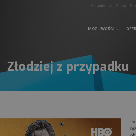
Aktualności
O nas
Bl
MOŻLIWOŚCI
OFE
Złodziej z przypadku
thr
re
obs