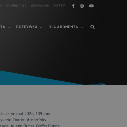
og
Dostępność
Zaloguj się
Kontakt
RTA
ROZRYWKA
DLA ABONENTA
iller/kryminał 2025, 109 min
żyseria: Darren Aronofsky
ada: Austin Butler, Griffin Dunne,