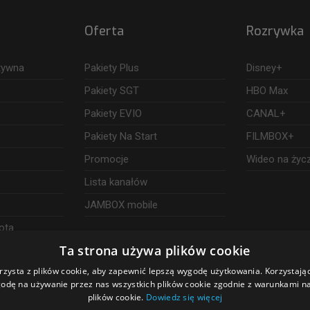
Oferta
Rozrywka
ktywna
Pakiety Plus
Disney+
Pakiety SGT
HBO Max
Pakiety EVIO
CANAL+
Pakiety Na Start
FILMBOX+
Promocje
Wideo na życ
Lista kanałów
JAMBOX mobile
ota
Ta strona używa plików cookie
rzysta z plików cookie, aby zapewnić lepszą wygodę użytkowania. Korzystając 
odę na używanie przez nas wszystkich plików cookie zgodnie z warunkami nas
plików cookie.
Dowiedz się więcej