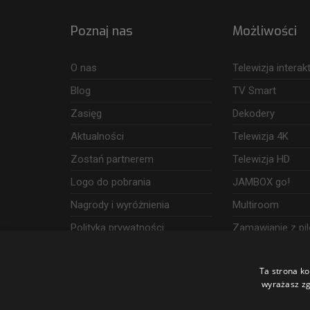
Poznaj nas
Możliwości
O nas
Telewizja intera
Blog
TV Smart
Zasięg
Dekodery
Aktualności
Telewizja 4K
Zostań partnerem
Telewizja HD
Logo do pobrania
JAMBOX go!
Nagrody i wyróżnienia
Multiroom
Polityka prywatności
Zamawianie z pil
Dostęp i wykorzystanie danych
Ta strona ko
Udogodnienia
wyrażasz zg