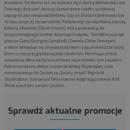
wcześniej. Od dawna też nie widziała się z siostrą bliźniaczką Lucy.
Pewnego dnia szef zleca jej dostarczenie rzadko spotykanej
papugi do zoo nieopodal Belfastu. Gdy po drodze kobieta wjeżdża
do lasu, psuje jej się samochód. Podąża więc za napotkaną starszą
kobietą, Madeline (Olwen Fouéré), która prowadzi ją do
przypominającego bunkier dziwnego budynku. Tam Mina poznaje
jeszcze Ciarę (Georgina Campbell) i Daniela (Oliver Finnegan),
a także dowiaduje się, że poza budynkiem żyją złowieszcze istoty,
które co noc przyglądają się jego lokatorom. Nie mogąc znieść
uwięzienia, Mina zaczyna buntować się przeciwko tym zasadom.
Pełnometrażowy debiut reżyserski Ishany Shyamalan, córki
nominowanego do Oscara za „Szósty zmysł” Nighta M.
Shyamalana. Scenariusz filmu stanowi adaptację powieści A.M.
Shine'a pod tym samym tytułem.
Sprawdź aktualne promocje