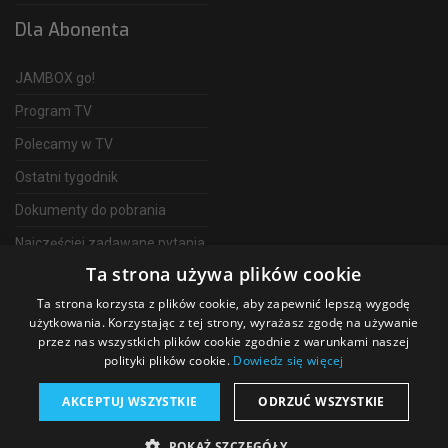
Dla Abonenta
JAMBOX go!
Program TV
Polecamy w TV
Ostatni tygodnik
Dokumenty do pobrania
Najczęściej zadawane pytania
Ta strona używa plików cookie
FAQ
Ta strona korzysta z plików cookie, aby zapewnić lepszą wygodę
Telewizja Światłowodowa
użytkowania. Korzystając z tej strony, wyrażasz zgodę na używanie
przez nas wszystkich plików cookie zgodnie z warunkami naszej
polityki plików cookie.
Dowiedz się więcej
AKCEPTUJ WSZYSTKIE
ODRZUĆ WSZYSTKIE
©
2026 SGT Operator telewizji JAMBOX
POKAŻ SZCZEGÓŁY