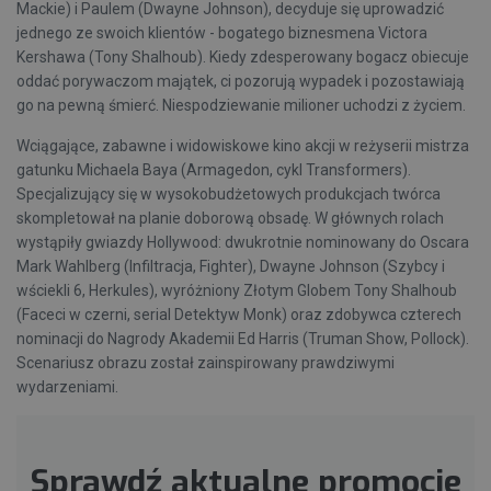
Mackie) i Paulem (Dwayne Johnson), decyduje się uprowadzić
jednego ze swoich klientów - bogatego biznesmena Victora
Kershawa (Tony Shalhoub). Kiedy zdesperowany bogacz obiecuje
oddać porywaczom majątek, ci pozorują wypadek i pozostawiają
go na pewną śmierć. Niespodziewanie milioner uchodzi z życiem.
Wciągające, zabawne i widowiskowe kino akcji w reżyserii mistrza
gatunku Michaela Baya (Armagedon, cykl Transformers).
Specjalizujący się w wysokobudżetowych produkcjach twórca
skompletował na planie doborową obsadę. W głównych rolach
wystąpiły gwiazdy Hollywood: dwukrotnie nominowany do Oscara
Mark Wahlberg (Infiltracja, Fighter), Dwayne Johnson (Szybcy i
wściekli 6, Herkules), wyróżniony Złotym Globem Tony Shalhoub
(Faceci w czerni, serial Detektyw Monk) oraz zdobywca czterech
nominacji do Nagrody Akademii Ed Harris (Truman Show, Pollock).
Scenariusz obrazu został zainspirowany prawdziwymi
wydarzeniami.
Sprawdź aktualne promocje