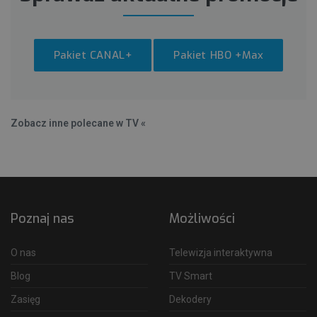
Pakiet CANAL+
Pakiet HBO +Max
Zobacz inne polecane w TV «
Poznaj nas
Możliwości
O nas
Telewizja interaktywna
Blog
TV Smart
Zasięg
Dekodery