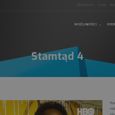
Aktualności
O nas
Bl
MOŻLIWOŚCI
OFE
Stamtąd 4
ho
reż
ob