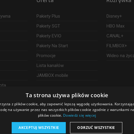
Oferta
Rozrywka
ktywna
Pakiety Plus
Disney+
Pakiety SGT
HBO Max
Pakiety EVIO
CANAL+
Pakiety Na Start
FILMBOX+
Promocje
Wideo na życ
Lista kanałów
JAMBOX mobile
ota
Ta strona używa plików cookie
rzysta z plików cookie, aby zapewnić lepszą wygodę użytkowania. Korzystając 
odę na używanie przez nas wszystkich plików cookie zgodnie z warunkami nas
plików cookie.
Dowiedz się więcej
AKCEPTUJ WSZYSTKIE
ODRZUĆ WSZYSTKIE