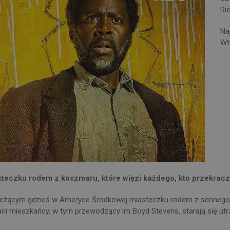
Ri
Na
Wt
steczku rodem z koszmaru, które więzi każdego, kto przekracz
w leżącym gdzieś w Ameryce Środkowej miasteczku rodem z sennego
i mieszkańcy, w tym przewodzący im Boyd Stevens, starają się utrzym