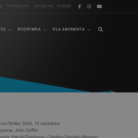
og
Dostępność
Zaloguj się
Kontakt
RTA
ROZRYWKA
DLA ABONENTA
rror/thriller 2026, 10 odcinków
yseria: John Griffin
sada: Harold Perrineau, Catalina Sandino Moreno,