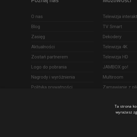
Poznaj nas
Możliwości
O nas
Telewizja intera
Blog
TV Smart
Zasięg
Dekodery
Aktualności
Telewizja 4K
Zostań partnerem
Telewizja HD
Logo do pobrania
JAMBOX go!
Nagrody i wyróżnienia
Multiroom
Polityka prywatności
Zamawianie z pil
Dostęp i wykorzystanie danych
Ta strona ko
Udogodnienia
wyrażasz zg