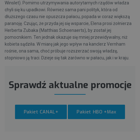
Winslet). Pomimo utrzymywania autorytarnych rządów władza
chyli się ku upadkowi. Również sama pani polityk, która od
dłuższego czasu nie opuszcza pałacu, popada w coraz większą
paranoję. Czując, że przyda jej się wsparcie, Elena prosi żołnierza
Herberta Zubaka (Matthias Schoenaerts), by został jej
pomocnikiem. Ten jednak okazuje się mniej przewidywalny, niż
kobieta sądziła. W miarę jak jego wpływ na kanclerz Vernham
rośnie, ona sama, choć próbuje rozszerzać swoją władzę,
stopniowo ją traci. Dzieje się tak zarówno w pałacu, jak i w kraju.
Sprawdź aktualne promocje
Pakiet CANAL+
Pakiet HBO +Max