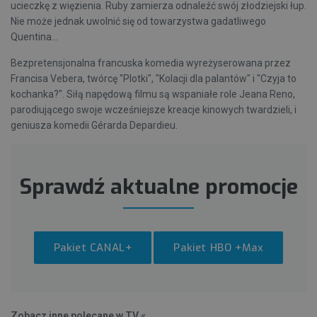
ucieczkę z więzienia. Ruby zamierza odnaleźć swój złodziejski łup.
Nie może jednak uwolnić się od towarzystwa gadatliwego
Quentina...
Bezpretensjonalna francuska komedia wyreżyserowana przez
Francisa Vebera, twórcę "Plotki", "Kolacji dla palantów" i "Czyja to
kochanka?". Siłą napędową filmu są wspaniałe role Jeana Reno,
parodiującego swoje wcześniejsze kreacje kinowych twardzieli, i
geniusza komedii Gérarda Depardieu.
Sprawdź aktualne promocje
Pakiet CANAL+
Pakiet HBO +Max
Zobacz inne polecane w TV «