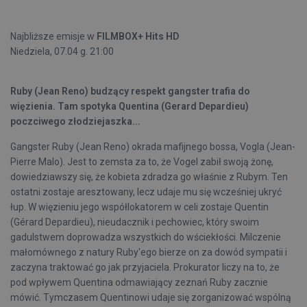
Najbliższe emisje w
FILMBOX+ Hits HD
Niedziela, 07.04 g. 21:00
Ruby (Jean Reno) budzący respekt gangster trafia do
więzienia. Tam spotyka Quentina (Gerard Depardieu)
poczciwego złodziejaszka...
Gangster Ruby (Jean Reno) okrada mafijnego bossa, Vogla (Jean-
Pierre Malo). Jest to zemsta za to, że Vogel zabił swoją żonę,
dowiedziawszy się, że kobieta zdradza go właśnie z Rubym. Ten
ostatni zostaje aresztowany, lecz udaje mu się wcześniej ukryć
łup. W więzieniu jego współlokatorem w celi zostaje Quentin
(Gérard Depardieu), nieudacznik i pechowiec, który swoim
gadulstwem doprowadza wszystkich do wściekłości. Milczenie
małomównego z natury Ruby'ego bierze on za dowód sympatii i
zaczyna traktować go jak przyjaciela. Prokurator liczy na to, że
pod wpływem Quentina odmawiający zeznań Ruby zacznie
mówić. Tymczasem Quentinowi udaje się zorganizować wspólną