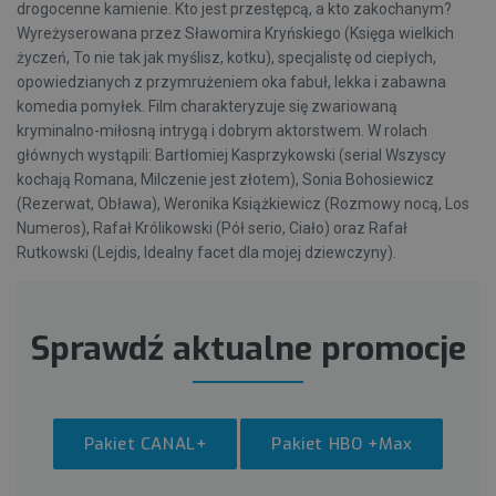
drogocenne kamienie. Kto jest przestępcą, a kto zakochanym?
Wyreżyserowana przez Sławomira Kryńskiego (Księga wielkich
życzeń, To nie tak jak myślisz, kotku), specjalistę od ciepłych,
opowiedzianych z przymrużeniem oka fabuł, lekka i zabawna
komedia pomyłek. Film charakteryzuje się zwariowaną
kryminalno-miłosną intrygą i dobrym aktorstwem. W rolach
głównych wystąpili: Bartłomiej Kasprzykowski (serial Wszyscy
kochają Romana, Milczenie jest złotem), Sonia Bohosiewicz
(Rezerwat, Obława), Weronika Książkiewicz (Rozmowy nocą, Los
Numeros), Rafał Królikowski (Pół serio, Ciało) oraz Rafał
Rutkowski (Lejdis, Idealny facet dla mojej dziewczyny).
Sprawdź aktualne promocje
Pakiet CANAL+
Pakiet HBO +Max