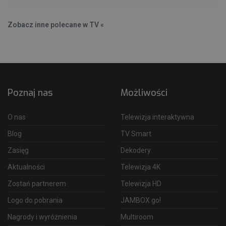
Zobacz inne polecane w TV «
Poznaj nas
Możliwości
O nas
Telewizja interaktywna
Blog
TV Smart
Zasięg
Dekodery
Aktualności
Telewizja 4K
Zostań partnerem
Telewizja HD
Logo do pobrania
JAMBOX go!
Nagrody i wyróżnienia
Multiroom