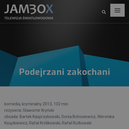
Podejrzani zakochani
komedia, kryminalny 2013, 102 min
reżyseria: Sławomir Kryński
obsada: Bartek Kasprzykowski, Sonia Bohosiewicz, Weronika
Książkiewicz, Rafał Królikowski, Rafał Rutkowski