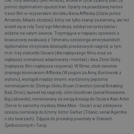
CIA, Tony Mendez (Ben Affleck), wciela w życie szalony plan, by
pomóc dyplomatom opuścić Iran. Oparty na prawdziwej historii
trzeci film w reżyserskim dorobku Bena Afflecka (Gdzie jesteś
Amando, Miasto złodziei), który nie tylko stanął za kamerą, ale też
wcielił się w rolę Tony’ego Mendeza, zdobył serca krytyków i
widzów na całym świecie. Trzymająca w napięciu opowieść o
brawurowej ewakuacji z Teheranu sześciorga amerykańskich
dyplomatów otrzymała dziesiątki prestiżowych nagród, w tym
m.in. trzy statuetki Oscara (dla najlepszego filmu oraz za
najlepszy scenariusz adaptowany i montaż) i dwa Złote Globy
(najlepszy film i najlepsza reżyseria). W filmie, obok świetnie
znanego kinomanom Afflecka (W pogoni za Amy, Buntownik z
wyboru), wystąpili między innymi: wyróżniony pięcioma
nominacjami do Złotego Globu Bryan Cranston (serial Breaking
Bad, Drive), laureat tej nagrody John Goodman (serial Roseanne,
Big Lebowski), nominowany za swoją kreację do Oscara Alan Arkin
(Serce to samotny myśliwy, Mała Miss - Oscar) oraz zdobywca
sześciu nominacji do Emmy Victor Garber (Titanic, serial Agentka
o stu twarzach). Zdjęcia do produkcji powstały w Stanach
Zjednoczonych i Turcji.