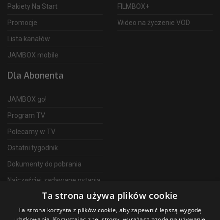
Pakiety Na Start
FILMBOX+
Promocje
Wideo na życzenie VOD
Lista kanałów
JAMBOX mobile
Dla Abonenta
JAMBOX go!
Program TV
Polecamy w TV
Ostatni tygodnik
Dokumenty do pobrania
Najczęściej zadawane pytania
Ta strona używa plików cookie
FAQ
Ta strona korzysta z plików cookie, aby zapewnić lepszą wygodę
Telewizja Światłowodowa
użytkowania. Korzystając z tej strony, wyrażasz zgodę na używanie