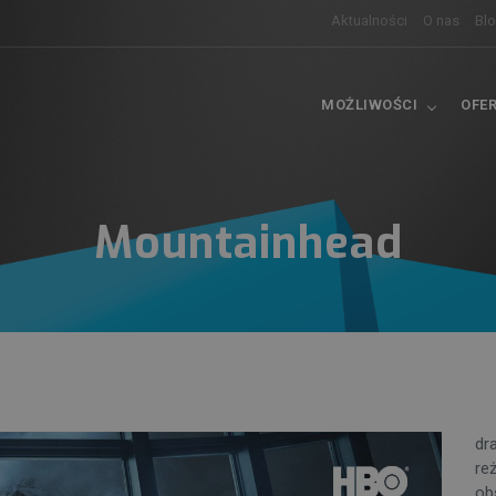
Aktualności
O nas
Bl
MOŻLIWOŚCI
OFE
Mountainhead
dr
re
ob