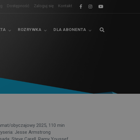
og
Dostępność
Zaloguj się
Kontakt
RTA
ROZRYWKA
DLA ABONENTA
amat/obyczajowy 2025, 110 min
żyseria: Jesse Armstrong
sada: Steve Carell, Ramy Youssef,