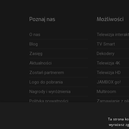
Poznaj nas
Możliwości
O nas
Telewizja intera
Blog
TV Smart
Zasięg
Dekodery
Aktualności
Telewizja 4K
Zostań partnerem
Telewizja HD
Logo do pobrania
JAMBOX go!
Nagrody i wyróżnienia
Multiroom
Polityka prywatności
Zamawianie z pil
Dostęp i wykorzystanie danych
Ta strona ko
Udogodnienia
wyrażasz zg