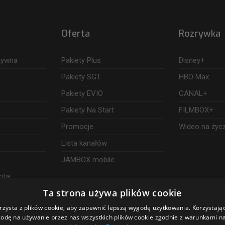
Oferta
Rozrywka
ktywna
Pakiety Plus
Disney+
Pakiety SGT
HBO Max
Pakiety EVIO
CANAL+
Pakiety Na Start
FILMBOX+
Promocje
Wideo na życ
Lista kanałów
JAMBOX mobile
ota
Ta strona używa plików cookie
rzysta z plików cookie, aby zapewnić lepszą wygodę użytkowania. Korzystając 
odę na używanie przez nas wszystkich plików cookie zgodnie z warunkami nas