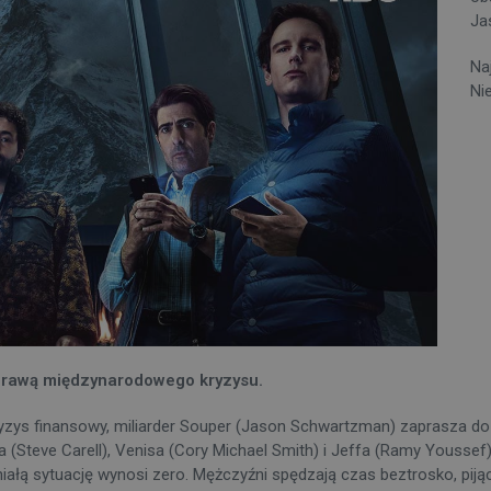
Ja
Na
Nie
sprawą międzynarodowego kryzysu.
zys finansowy, miliarder Souper (Jason Schwartzman) zaprasza do s
la (Steve Carell), Venisa (Cory Michael Smith) i Jeffa (Ramy Youssef)
iałą sytuację wynosi zero. Mężczyźni spędzają czas beztrosko, pijąc 