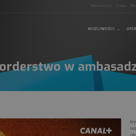
Aktualności
O nas
Bl
MOŻLIWOŚCI
OFE
orderstwo w ambasadz
kr
re
ob