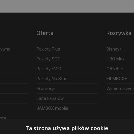
Oferta
Rozrywka
ktywna
Pakiety Plus
Disney+
Pakiety SGT
HBO Max
Pakiety EVIO
CANAL+
Pakiety Na Start
FILMBOX+
Promocje
Wideo na życ
Lista kanałów
JAMBOX mobile
ota
Ta strona używa plików cookie