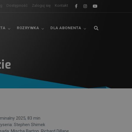
og
Dostępność
Zaloguj się
Kontakt
RTA
ROZRYWKA
DLA ABONENTA
ie
yminalny 2025, 83 min
żyseria: Stephen Shimek
sada: Mischa Barton, Richard Dillane,