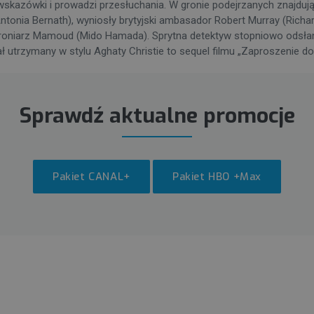
wskazówki i prowadzi przesłuchania. W gronie podejrzanych znajdują 
tonia Bernath), wyniosły brytyjski ambasador Robert Murray (Richard
ochroniarz Mamoud (Mido Hamada). Sprytna detektyw stopniowo odsłani
nał utrzymany w stylu Aghaty Christie to sequel filmu „Zaproszenie d
Sprawdź aktualne promocje
Pakiet CANAL+
Pakiet HBO +Max