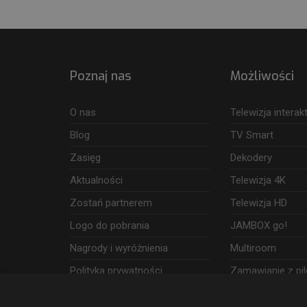
Poznaj nas
Możliwości
O nas
Telewizja intera
Blog
TV Smart
Zasięg
Dekodery
Aktualności
Telewizja 4K
Zostań partnerem
Telewizja HD
Logo do pobrania
JAMBOX go!
Nagrody i wyróżnienia
Multiroom
Polityka prywatności
Zamawianie z pil
Dostęp i wykorzystanie danych