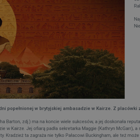
Ra
Na
Nie
i popełnionej w brytyjskiej ambasadzie w Kairze. Z placówki z
a Barton, zdj.) ma na koncie wiele sukcesów, a jej doskonała repu
zie w Kairze. Jej ofiarą padła sekretarka Maggie (Kathryn McGarr)
ty. Kradzież ta zagraża nie tylko Pałacowi Buckingham, ale też może 