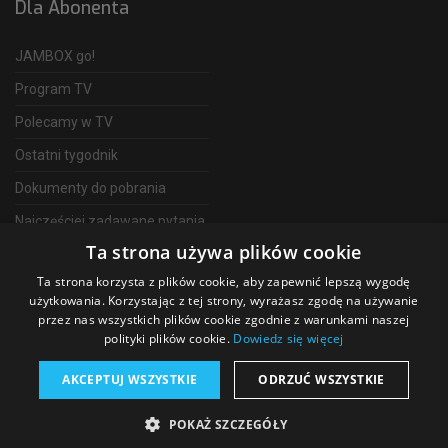
Dla Abonenta
JAMBOX go!
Program TV
Polecamy w TV
Ostatni tygodnik
Dokumenty do pobrania
Najczęściej zadawane pytania
Ta strona używa plików cookie
FAQ
Ta strona korzysta z plików cookie, aby zapewnić lepszą wygodę
Telewizja Światłowodowa
użytkowania. Korzystając z tej strony, wyrażasz zgodę na używanie
przez nas wszystkich plików cookie zgodnie z warunkami naszej
polityki plików cookie.
Dowiedz się więcej
AKCEPTUJ WSZYSTKIE
ODRZUĆ WSZYSTKIE
©
2026 SGT Operator telewizji JAMBOX
POKAŻ SZCZEGÓŁY