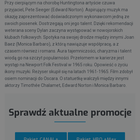
Przy cierpiącym na chorobę Huntingtona artyście czuwa
przyjaciel, Pete Seeger (Edward Norton). Aspirujący muzyk ma
okazję zaprezentować doświadczonym wykonawcom jedną ze
swoich piosenek. Dostrzegają oni jego talent. Dzięki rekomendacji
weterana sceny Dylan zaczyna występować w nowojorskich
klubach folkowych. Spotyka na swojej drodze między innymi Joan
Baez (Monica Barbaro), z którą nawiązuje współpracę, a z
czasem również i romans. Aura tajemniczości, charyzma i talent
wiodą go na szczyt popularności. Przełomem w karierze jest
występ na Newport Folk Festival w 1965 roku. Opowieść o życiu
ikony muzyki. Reżyser skupił się na latach 1961-1965. Film zdobył
osiem nominacji do Oscara. O statuetkę walczyli między innymi
aktorzy Timothée Chalamet, Edward Norton i Monica Barbaro.
Sprawdź aktualne promocje
Pakiet CANAL+
Pakiet HBO +Max