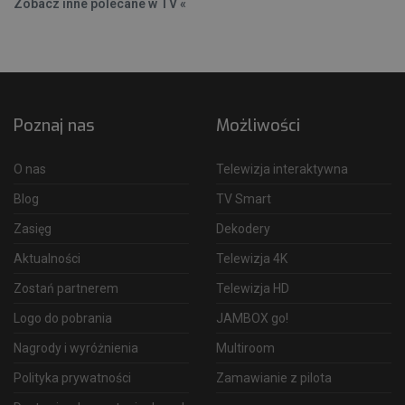
Zobacz inne polecane w TV «
Poznaj nas
Możliwości
O nas
Telewizja interaktywna
Blog
TV Smart
Zasięg
Dekodery
Aktualności
Telewizja 4K
Zostań partnerem
Telewizja HD
Logo do pobrania
JAMBOX go!
Nagrody i wyróżnienia
Multiroom
Polityka prywatności
Zamawianie z pilota