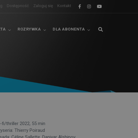
og
Dostępność
Zaloguj się
Kontakt
RTA
ROZRYWKA
DLA ABONENTA
-fi/thriller 2022, 55 min
żyseria: Thierry Poiraud
ada: Céline Sallette, Daniyar Alshinov,