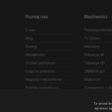
Poznaj nas
Możliwości
O nas
Telewizja intera
Blog
TV Smart
Zasięg
Dekodery
Aktualności
Telewizja 4K
Zostań partnerem
Telewizja HD
Logo do pobrania
JAMBOX go!
Nagrody i wyróżnienia
Multiroom
Polityka prywatności
Zamawianie z pil
Dostęp i wykorzystanie danych
Ta strona ko
Udogodnienia
wyrażasz zg