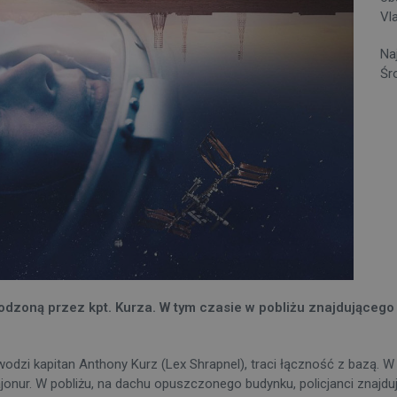
Vl
Na
Śr
wodzoną przez kpt. Kurza. W tym czasie w pobliżu znajdujące
odzi kapitan Anthony Kurz (Lex Shrapnel), traci łączność z bazą. 
nur. W pobliżu, na dachu opuszczonego budynku, policjanci znajdu