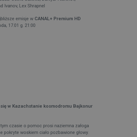
ad Ivanov, Lex Shrapnel
jbliższe emisje w
CANAL+ Premium HD
oda, 17.01 g. 21:00
go się w Kazachstanie kosmodromu Bajkonur
W tym czasie o pomoc prosi naziemna załoga
je pokryte woskiem ciało pozbawione głowy.