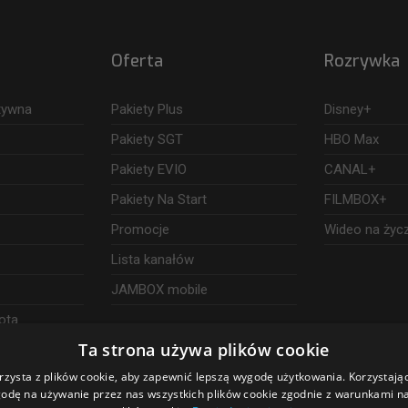
Oferta
Rozrywka
ktywna
Pakiety Plus
Disney+
Pakiety SGT
HBO Max
Pakiety EVIO
CANAL+
Pakiety Na Start
FILMBOX+
Promocje
Wideo na życ
Lista kanałów
JAMBOX mobile
ota
Ta strona używa plików cookie
rzysta z plików cookie, aby zapewnić lepszą wygodę użytkowania. Korzystając 
odę na używanie przez nas wszystkich plików cookie zgodnie z warunkami nas