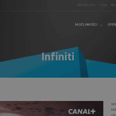
Aktualności
O nas
Bl
MOŻLIWOŚCI
OFE
Infiniti
sci
re
obs