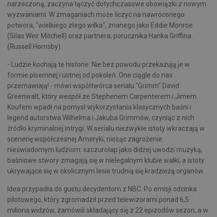
narzeczoną, zaczyna łączyć dotychczasowe obowiązki z nowym
wyzwaniami. W zmaganiach może liczyć na nawróconego
potwora, "wielkiego złego wilka", znanego jako Eddie Monroe
(Silas Weir Mitchell) oraz partnera, porucznika Hanka Griffina
(Russell Hornsby).
- Ludzie kochają te historie. Nie bez powodu przekazują je w
formie pisemnej i ustnej od pokoleń. One ciągle do nas
przemawiają! - mówi współtwórca serialu "Grimm" David
Greenwalt, który wespół ze Stephenem Carpenterem i Jimem
Koufem wpadł na pomysł wykorzystania klasycznych baśni i
legend autorstwa Wilhelma i Jakuba Grimmów, czyniąc z nich
źródło kryminalnej intrygi. W serialu niezwykłe istoty wkraczają w
scenerię współczesnej Ameryki, niosąc zagrożenie
nieświadomym ludziom: szczurołap jako didżej uwodzi muzyką,
baśniowe stwory zmagają się w nielegalnym klubie walki, a istoty
ukrywające się w okolicznym lesie trudnią się kradzieżą organów.
Idea przypadła do gustu decydentom z NBC. Po emisji odcinka
pilotowego, który zgromadził przed telewizorami ponad 6,5
miliona widzów, zamówili składający się z 22 epizodów sezon, a w