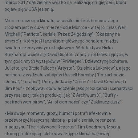
marcu 2012 dali zielone światło na realizację drugiej serii, która
pojawi się w USA jesienią.
Mimo mrocznego klimatu, w serialu nie brak humoru. Jego
źródłem jest w dużej mierze Eddie Monroe - w tej roli Silas Weir
Mitchell ("Patriota", seriale "Przez 24 godziny", "Skazany na
śmierć") - który jest łącznikiem głównego bohatera między
światem rzeczywistym a bajkowym. W detektywa Nicka
Burkhardta wcielił się David Giuntoli, znany z ról telewizyjnych, w
tym gościnnych występów w "Privileged". Dziewczynę bohatera,
Juliette, gra Bitsie Tulloch ("Artysta", "Dzielnica Lakeview"), a jego
partnera z wydziału zabójstw Russell Hornsby ("Po zachodzie
słońca", "Terapia"). Pomysłodawcy "Grimm" - David Greenwalt i
Jim Kouf - zdobywali doświadczenie jako producenci i scenarzyści
przy realizacji takich produkcji, jak "Z Archiwum X", "Buffy -
postrach wampirów", "Anioł ciemności" czy "Zaklinacz dusz".
- Ma swoje momenty grozy, humor i potrafi efektownie
przetworzyć klasyczną historię - pisał o serialu recenzent
magazynu "The Hollywood Reporter" Tim Goodman. Mocną
stroną produkcji są także stwarzające klimat bajkowej