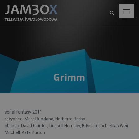
Grimm
serial fantasy 2011
reżyseria: Marc Buckland, Norberto Barba
obsada: David Giuntoli, Russell Hornsby, Bitsie Tulloch, Silas Weir
Mitchell, Kate Burton