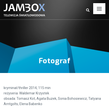
Fotograf
kryminał/thriller 2014, 115 min
reżyseria: Waldemar Krzystek
obsada: Tomasz Kot, Agata Buzek, Sonia Bohosiewicz, Tatyana
Arntgolts, Elena Babenko