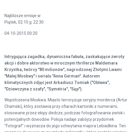
Najbliższe emisje w
Piątek, 02.10 g. 22:30
04-10-2015 00:20
Intrygująca zagadka, dynamiczna fabuła, zaskakujące zwroty
akcji i dobre aktorstwo w mrocznym thrillerze Waldemara
Krzystka, twórcy "80 milionów", nagrodzonej Złotymi Lwami
"Małej Moskwy" i serialu "Anna German". Autorem
klimatycznych zdjęć jest Arkadiusz Tomiak ("Obława",
"Dziewczyna z szafy", "Symetria", "Sęp").
Współczesna Moskwa. Miasto terroryzuje seryjny morderca (Artur
Chamski), który zostawia przy ofiarach kartoniki z numerami,
stosowane przez ekipy śledcze, podczas fotografowania zwłok i
potencjalnych dowodów. Policja nadaje zabójcy przydomek
"Fotograf" i wyznacza do jego schwytania majora Lebiadkina. Ten