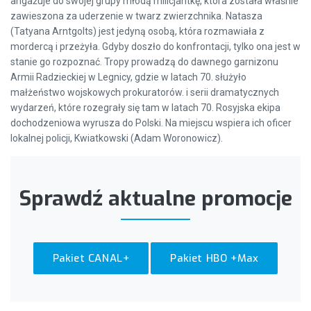
angażuje do swojej grupy młodą milicjantkę, która została właśnie
zawieszona za uderzenie w twarz zwierzchnika. Natasza
(Tatyana Arntgolts) jest jedyną osobą, która rozmawiała z
mordercą i przeżyła. Gdyby doszło do konfrontacji, tylko ona jest w
stanie go rozpoznać. Tropy prowadzą do dawnego garnizonu
Armii Radzieckiej w Legnicy, gdzie w latach 70. służyło
małżeństwo wojskowych prokuratorów. i serii dramatycznych
wydarzeń, które rozegrały się tam w latach 70. Rosyjska ekipa
dochodzeniowa wyrusza do Polski. Na miejscu wspiera ich oficer
lokalnej policji, Kwiatkowski (Adam Woronowicz).
Sprawdź aktualne promocje
Pakiet CANAL+
Pakiet HBO +Max