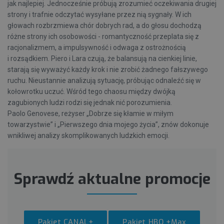
jak najlepiej. Jednocześnie próbują zrozumieć oczekiwania drugiej
strony i trafnie odczytać wysyłane przez nią sygnały. W ich
głowach rozbrzmiewa chór dobrych rad, a do głosu dochodzą
różne strony ich osobowości - romantyczność przeplata się z
racjonalizmem, a impulsywność i odwaga z ostrożnością
i rozsądkiem. Piero i Lara czują, że balansują na cienkiej linie,
starają się wyważyć każdy krok i nie zrobić żadnego fałszywego
ruchu. Nieustannie analizują sytuację, próbując odnaleźć się w
kołowrotku uczuć. Wśród tego chaosu między dwójką
zagubionych ludzi rodzi się jednak nić porozumienia.
Paolo Genovese, reżyser „Dobrze się kłamie w miłym
towarzystwie” i „Pierwszego dnia mojego życia”, znów dokonuje
wnikliwej analizy skomplikowanych ludzkich emocji.
Sprawdź aktualne promocje
Pakiet CANAL+
Pakiet HBO +Max