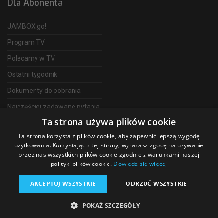
Dla Abonenta
JAMBOX go!
Program TV
Polecamy w TV
Ostatni tygodnik
Dokumenty do pobrania
Najczęściej zadawane pytania
Ta strona używa plików cookie
FAQ
Ta strona korzysta z plików cookie, aby zapewnić lepszą wygodę
Telewizja Światłowodowa
użytkowania. Korzystając z tej strony, wyrażasz zgodę na używanie
przez nas wszystkich plików cookie zgodnie z warunkami naszej
polityki plików cookie.
Dowiedz się więcej
AKCEPTUJ WSZYSTKIE
ODRZUĆ WSZYSTKIE
©
2026 SGT Operator telewizji JAMBOX
POKAŻ SZCZEGÓŁY