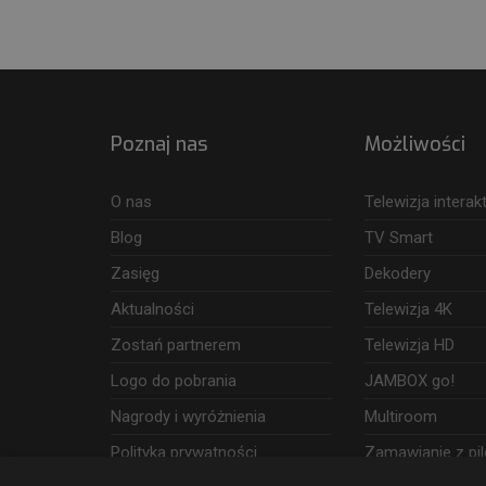
Poznaj nas
Możliwości
O nas
Telewizja intera
Blog
TV Smart
Zasięg
Dekodery
Aktualności
Telewizja 4K
Zostań partnerem
Telewizja HD
Logo do pobrania
JAMBOX go!
Nagrody i wyróżnienia
Multiroom
Polityka prywatności
Zamawianie z pil