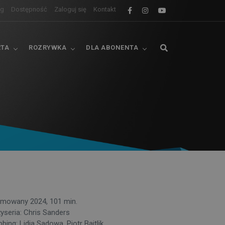
og
Dostępność
Zaloguj się
Kontakt
RTA
ROZRYWKA
DLA ABONENTA
imowany 2024, 101 min.
żyseria: Chris Sanders
bing: Lidia Sadowa, Piotr Bajtlik,