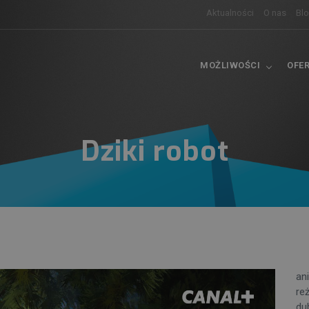
Aktualności
O nas
Bl
MOŻLIWOŚCI
OFE
Dziki robot
an
re
dub