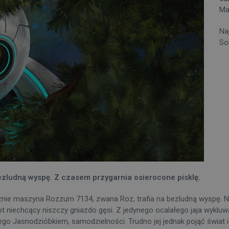
Ma
Na
So
bezludną wyspę. Z czasem przygarnia osierocone pisklę.
ie maszyna Rozzum 7134, zwana Roz, trafia na bezludną wyspę. Nie 
bot niechcący niszczy gniazdo gęsi. Z jedynego ocalałego jaja wykluw
go Jasnodzióbkiem, samodzielności. Trudno jej jednak pojąć świat 