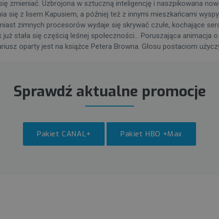
ę zmieniać. Uzbrojona w sztuczną inteligencję i naszpikowana now
nia się z lisem Kapusiem, a później też z innymi mieszkańcami wysp
iast zimnych procesorów wydaje się skrywać czułe, kochające serce.
uż stała się częścią leśnej społeczności... Poruszająca animacja o 
sz oparty jest na książce Petera Browna. Głosu postaciom użyczyli m
Sprawdź aktualne promocje
Pakiet CANAL+
Pakiet HBO +Max