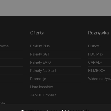
Oferta
Rozrywka
ktywna
Pakiety Plus
Disney+
Pakiety SGT
HBO Max
Pakiety EVIO
CANAL+
Pakiety Na Start
FILMBOX+
Promocje
Wideo na życ
Lista kanałów
JAMBOX mobile
ota