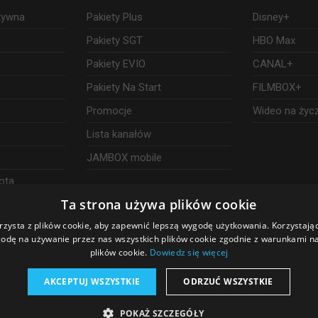
ktywna
Pakiety Plus
Disney+
Pakiety SGT
HBO Max
Pakiety EVIO
CANAL+
Pakiety Na Start
FILMBOX+
Promocje
Wideo na życ
Lista kanałów
JAMBOX mobile
ota
Ta strona używa plików cookie
rzysta z plików cookie, aby zapewnić lepszą wygodę użytkowania. Korzystając 
odę na używanie przez nas wszystkich plików cookie zgodnie z warunkami nas
plików cookie.
Dowiedz się więcej
AKCEPTUJ WSZYSTKIE
ODRZUĆ WSZYSTKIE
POKAŻ SZCZEGÓŁY