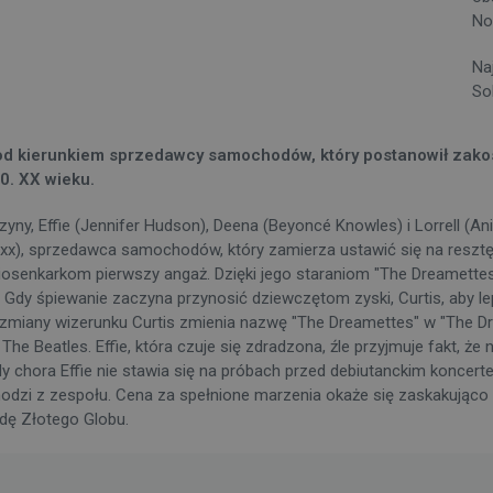
No
Na
So
pod kierunkiem sprzedawcy samochodów, który postanowił zak
0. XX wieku.
zyny, Effie (Jennifer Hudson), Deena (Beyoncé Knowles) i Lorrell (A
oxx), sprzedawca samochodów, który zamierza ustawić się na resztę
osenkarkom pierwszy angaż. Dzięki jego staraniom "The Dreamettes"
 Gdy śpiewanie zaczyna przynosić dziewczętom zyski, Curtis, aby l
iany wizerunku Curtis zmienia nazwę "The Dreamettes" w "The Dr
he Beatles. Effie, która czuje się zdradzona, źle przyjmuje fakt, że
dy chora Effie nie stawia się na próbach przed debiutanckim koncer
dchodzi z zespołu. Cena za spełnione marzenia okaże się zaskakują
dę Złotego Globu.