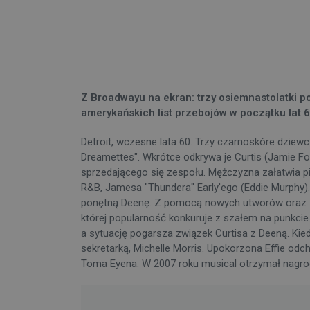
Z Broadwayu na ekran: trzy osiemnastolatki 
amerykańskich list przebojów w początku lat 6
Detroit, wczesne lata 60. Trzy czarnoskóre dziewc
Dreamettes". Wkrótce odkrywa je Curtis (Jamie F
sprzedającego się zespołu. Mężczyzna załatwia pi
R&B, Jamesa "Thundera" Early'ego (Eddie Murphy).
ponętną Deenę. Z pomocą nowych utworów oraz zm
której popularność konkuruje z szałem na punkcie T
a sytuację pogarsza związek Curtisa z Deeną. Kie
sekretarką, Michelle Morris. Upokorzona Effie o
Toma Eyena. W 2007 roku musical otrzymał nagro