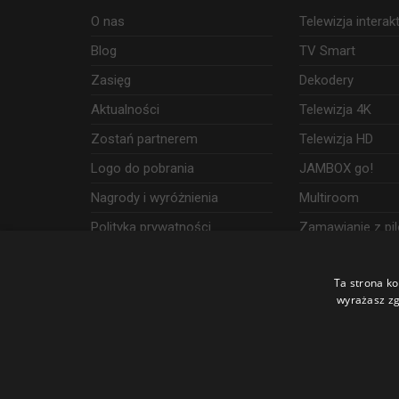
O nas
Telewizja intera
Blog
TV Smart
Zasięg
Dekodery
Aktualności
Telewizja 4K
Zostań partnerem
Telewizja HD
Logo do pobrania
JAMBOX go!
Nagrody i wyróżnienia
Multiroom
Polityka prywatności
Zamawianie z pil
Dostęp i wykorzystanie danych
Ta strona ko
Udogodnienia
wyrażasz zg