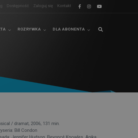
og
Dostępność
Zaloguj się
Kontakt
RTA
ROZRYWKA
DLA ABONENTA
sical / dramat, 2006, 131 min.
żyseria: Bill Condon
sada: Jennifer Hudson, Beyoncé Knowles, Anika