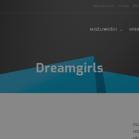
Aktualności
O nas
Bl
MOŻLIWOŚCI
OFE
Dreamgirls
mu
re
ob