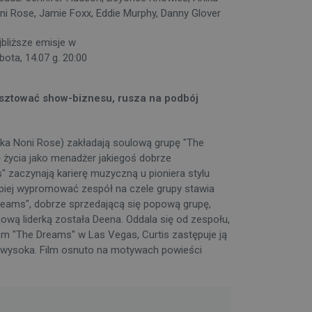
ni Rose, Jamie Foxx, Eddie Murphy, Danny Glover
jbliższe emisje w
bota, 14.07 g. 20:00
osztować show-biznesu, rusza na podbój
nika Noni Rose) zakładają soulową grupę "The
 życia jako menadżer jakiegoś dobrze
 zaczynają karierę muzyczną u pioniera stylu
epiej wypromować zespół na czele grupy stawia
eams", dobrze sprzedającą się popową grupę,
 nową liderką została Deena. Oddala się od zespołu,
tem "The Dreams" w Las Vegas, Curtis zastępuje ją
co wysoka. Film osnuto na motywach powieści