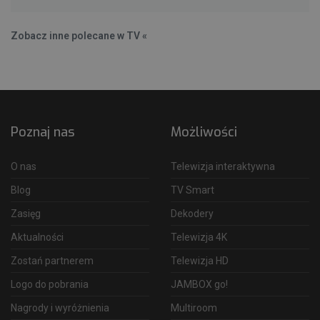
Zobacz inne polecane w TV «
Poznaj nas
Możliwości
O nas
Telewizja interaktywna
Blog
TV Smart
Zasięg
Dekodery
Aktualności
Telewizja 4K
Zostań partnerem
Telewizja HD
Logo do pobrania
JAMBOX go!
Nagrody i wyróżnienia
Multiroom