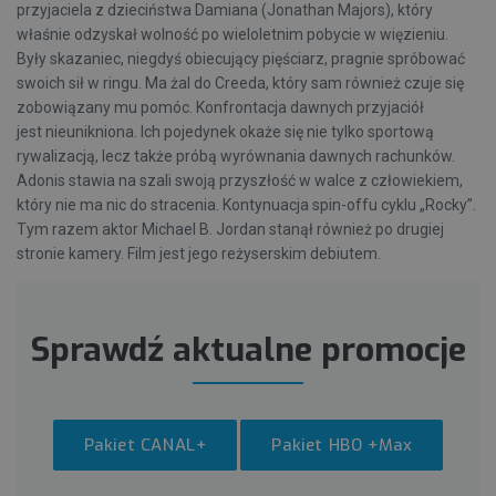
przyjaciela z dzieciństwa Damiana (Jonathan Majors), który
właśnie odzyskał wolność po wieloletnim pobycie w więzieniu.
Były skazaniec, niegdyś obiecujący pięściarz, pragnie spróbować
swoich sił w ringu. Ma żal do Creeda, który sam również czuje się
zobowiązany mu pomóc. Konfrontacja dawnych przyjaciół
jest nieunikniona. Ich pojedynek okaże się nie tylko sportową
rywalizacją, lecz także próbą wyrównania dawnych rachunków.
Adonis stawia na szali swoją przyszłość w walce z człowiekiem,
który nie ma nic do stracenia. Kontynuacja spin-offu cyklu „Rocky”.
Tym razem aktor Michael B. Jordan stanął również po drugiej
stronie kamery. Film jest jego reżyserskim debiutem.
Sprawdź aktualne promocje
Pakiet CANAL+
Pakiet HBO +Max