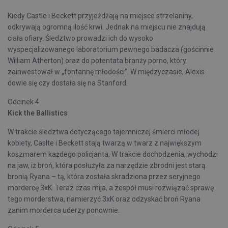
Kiedy Castle i Beckett przyjeżdżają na miejsce strzelaniny,
odkrywają ogromną ilość krwi. Jednak na miejscu nie znajdują
ciała ofiary. Śledztwo prowadzi ich do wysoko
wyspecjalizowanego laboratorium pewnego badacza (gościnnie
William Atherton) oraz do potentata branży porno, który
zainwestował w „fontannę młodości”. W międzyczasie, Alexis
dowie się czy dostała się na Stanford.
Odcinek 4
Kick the Ballistics
W trakcie śledztwa dotyczącego tajemniczej śmierci młodej
kobiety, Caslte i Beckett stają twarzą w twarz z największym
koszmarem każdego policjanta. W trakcie dochodzenia, wychodzi
na jaw, iż broń, która posłużyła za narzędzie zbrodni jest starą
bronią Ryana – tą, która została skradziona przez seryjnego
mordercę 3xK. Teraz czas mija, a zespół musi rozwiązać sprawę
tego morderstwa, namierzyć 3xK oraz odzyskać broń Ryana
zanim morderca uderzy ponownie.