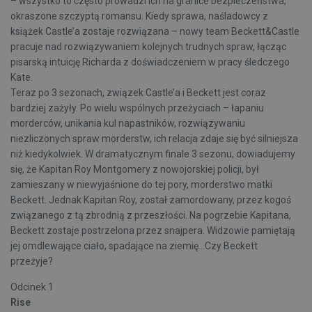
– wszystko to często prowadzi ich na granice bezpieczeństwa,
okraszone szczyptą romansu. Kiedy sprawa, naśladowcy z
książek Castle’a zostaje rozwiązana – nowy team Beckett&Castle
pracuje nad rozwiązywaniem kolejnych trudnych spraw, łącząc
pisarską intuicję Richarda z doświadczeniem w pracy śledczego
Kate.
Teraz po 3 sezonach, związek Castle’a i Beckett jest coraz
bardziej zażyły. Po wielu wspólnych przeżyciach – łapaniu
morderców, unikania kul napastników, rozwiązywaniu
niezliczonych spraw morderstw, ich relacja zdaje się być silniejsza
niż kiedykolwiek. W dramatycznym finale 3 sezonu, dowiadujemy
się, że Kapitan Roy Montgomery z nowojorskiej policji, był
zamieszany w niewyjaśnione do tej pory, morderstwo matki
Beckett. Jednak Kapitan Roy, został zamordowany, przez kogoś
związanego z tą zbrodnią z przeszłości. Na pogrzebie Kapitana,
Beckett zostaje postrzelona przez snajpera. Widzowie pamiętają
jej omdlewające ciało, spadające na ziemię...Czy Beckett
przeżyje?
Odcinek 1
Rise