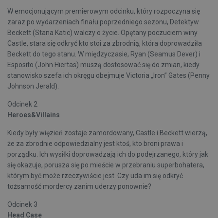
W emocjonującym premierowym odcinku, który rozpoczyna się
zaraz po wydarzeniach finału poprzedniego sezonu, Detektyw
Beckett (Stana Katic) walczy o życie. Opętany poczuciem winy
Castle, stara się odkryć kto stoi za zbrodnią, która doprowadziła
Beckett do tego stanu. W międzyczasie, Ryan (Seamus Dever) i
Esposito (John Hiertas) muszą dostosować się do zmian, kiedy
stanowisko szefa ich okręgu obejmuje Victoria „Iron” Gates (Penny
Johnson Jerald).
Odcinek 2
Heroes&Villains
Kiedy były więzień zostaje zamordowany, Castle i Beckett wierzą,
że za zbrodnie odpowiedzialny jest ktoś, kto broni prawa i
porządku. Ich wysiłki doprowadzają ich do podejrzanego, który jak
się okazuje, porusza się po mieście w przebraniu superbohatera,
którym być może rzeczywiście jest. Czy uda im się odkryć
tożsamość mordercy zanim uderzy ponownie?
Odcinek 3
Head Case