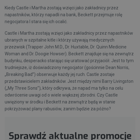
Kiedy Castle i Martha zostają wzięci jako zakładnicy przez
napastników, którzy napadli na bank, Beckett przejmuje rolę
negocjatora I stara się ich ocalić.
Castle i Martha zostają wzięci jako zakładnicy przez napastników
ubranych w szpitalne kitle i którzy używają medycznych
przezwisk (Trapper John M.D., Dr. Huxtable, Dr. Quinn Medicine
Woman and Dr. Doogie Howser). Beckett znajduje się na zewnątrz
budynku, desperacko starając się uratować przyjaciół. Jest to tym
trudniejsze, iż doświadczony negocjator (gościnnie Dean Norris,
„Breaking Bad”) obserwuje każdy jej ruch. Castle zostaje
przedstawicielem zakładników. Jest między nimi Barry Livingston
(„My Three Sons”), który odkrywa, że napad ma tylko na celu
odwrócenie uwagi od o wiele większej zbrodni. Czy Castle
uwięziony w środku i Beckett na zewnątrz będą w stanie
pokrzyżować plany rabusiów, zanim będzie za późno?
Sprawdź aktualne promocje