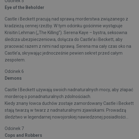
Odcinek 5
Eye of the Beholder
Castle i Beckett pracują nad sprawą morderstwa związanego z
kradzieżą cennej rzeźby. W tym odcinku gościnnie występuje
Krisitin Lehman („The Killing”). Serena Kaye – bystra, seksowna
śledcza ubezpieczeniowa, dołącza do Castle’a i Beckett, aby
pracować razem z nimi nad sprawą. Serena ma cały czas oko na
Castle’a, skrywając jednocześnie pewien sekret przed całym
zespołem.
Odcinek 6
Demons
Castle I Beckett używają swoich nadnaturalnych mocy, aby złapać
mordercę o ponadnaturalnych zdolnościach.
Kiedy znany łowca duchów zostaje zamordowany Castle i Beckett
stają twarzą w twarz z nadnaturalnymi zjawiskami. Prowadzą
śledztwo w legendarnej nowojorskiej nawiedzonej posiadłości...
Odcinek 7
Cops and Robbers