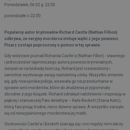
Poniedziałek, 06.02 g. 22:00
poniedziałki o 22:00
Popularny autor kryminałów Richard Castle (Nathan Fillion)
odkrywa, że seryjny morderca imituje wątki z jego powieści.
Pisarz zostaje poproszony o pomoc w tej sprawie.
Gdy widzowie poznali Richarda Castle'a (Nathan Fillon) - sławnego
i jednocześnie tajemniczego autora powieści kryminalnych,
cierpiał on na blokadę twórczą. Richard jest rozwiedziony i
samotnie wychowuje swoją nastoletnią córkę. Wszystko zmieniło
się, gdy nowojorska policja, wezwała go na przesłuchanie w
sprawie serii morderstw, które do złudzenia przypominały
zbrodnie z jego książek. Richard odnalazł natchnienie i inspirację w
pięknej i stanowczej Pani detektyw – Kate Beckett (Stana Katic),
którą fascynują trudne, nieco dziwne sprawy. A wszystko zaczęło
się od niewyjaśnionego morderstwa jej matki...
Osobowości Castle’a i Beckett ścierają się i coś między nimi iskrzy