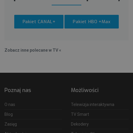
Pakiet CANAL+
Pakiet HBO +Max
Zobacz inne polecane w TV «
Poznaj nas
Możliwości
O nas
Telewizja interaktywna
Blog
TV Smart
Zasięg
Dekodery