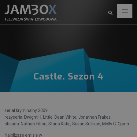
Castle. Sezon 4
serial kryminalny 2009
reżyseria: Dwight H. Little, Dean White, Jonathan Frakes
obsada: Nathan Fillion, Stana Katic, Susan Sullivan, Molly C. Quinn
Najbliższe emisje w