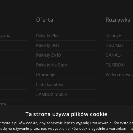
Oferta
Rozrywka
ktywna
Pakiety Plus
Disney+
Pakiety SGT
HBO Max
Pakiety EVIO
CANAL+
Pakiety Na Start
FILMBOX+
Promocje
Wideo na życ
Lista kanałów
JAMBOX mobile
ota
Ta strona używa plików cookie
rzysta z plików cookie, aby zapewnić lepszą wygodę użytkowania. Korzystając 
odę na używanie przez nas wszystkich plików cookie zgodnie z warunkami nas