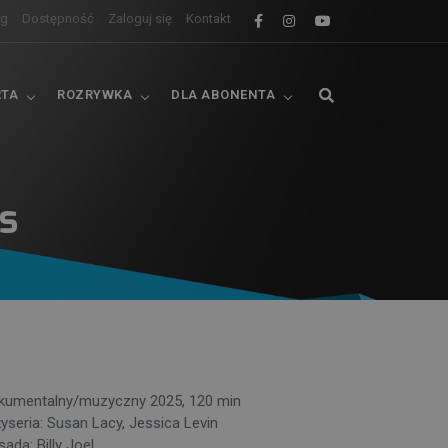
og
Dostępność
Zaloguj się
Kontakt
RTA
ROZRYWKA
DLA ABONENTA
s
kumentalny/muzyczny 2025, 120 min
żyseria: Susan Lacy, Jessica Levin
ada: Billy Joel