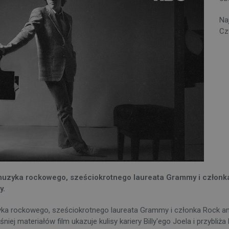
Na
Cz
uzyka rockowego, sześciokrotnego laureata Grammy i członka R
y.
ka rockowego, sześciokrotnego laureata Grammy i członka Rock and 
ej materiałów film ukazuje kulisy kariery Billy'ego Joela i przybliża 