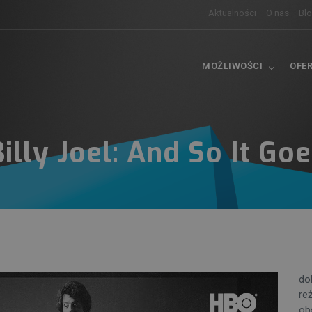
Aktualności
O nas
Bl
MOŻLIWOŚCI
OFE
Billy Joel: And So It Goe
do
re
obs