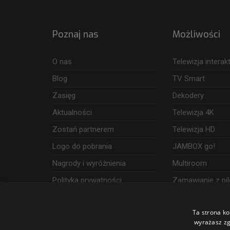
Poznaj nas
Możliwości
O nas
Telewizja intera
Blog
TV Smart
Zasięg
Dekodery
Aktualności
Telewizja 4K
Zostań partnerem
Telewizja HD
Logo do pobrania
JAMBOX go!
Nagrody i wyróżnienia
Multiroom
Polityka prywatności
Zamawianie z pil
Dostęp i wykorzystanie danych
Ta strona ko
Udogodnienia
wyrażasz zg