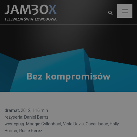
Bez kompromisów
dramat, 2012, 116 min
reżyseria: Daniel Barnz
występują: Maggie Gyllenhaal, Viola Davis, Oscar Isaac, Holly
Hunter, Rosie Perez