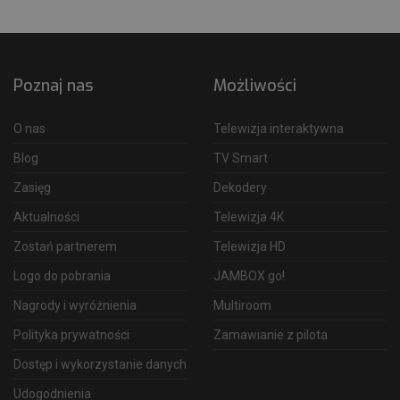
Poznaj nas
Możliwości
O nas
Telewizja interaktywna
Blog
TV Smart
Zasięg
Dekodery
Aktualności
Telewizja 4K
Zostań partnerem
Telewizja HD
Logo do pobrania
JAMBOX go!
Nagrody i wyróżnienia
Multiroom
Polityka prywatności
Zamawianie z pilota
Dostęp i wykorzystanie danych
Udogodnienia