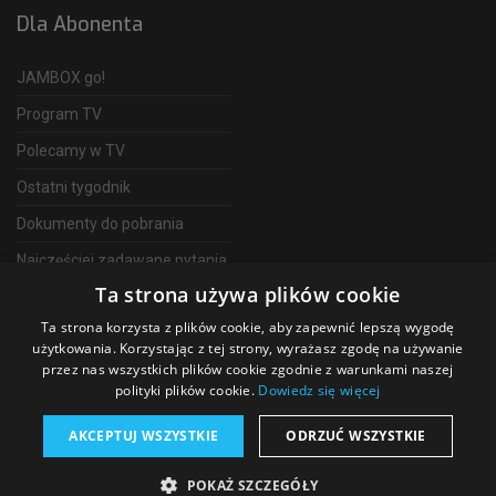
Dla Abonenta
JAMBOX go!
Program TV
Polecamy w TV
Ostatni tygodnik
Dokumenty do pobrania
Najczęściej zadawane pytania
Ta strona używa plików cookie
FAQ
Ta strona korzysta z plików cookie, aby zapewnić lepszą wygodę
Telewizja Światłowodowa
użytkowania. Korzystając z tej strony, wyrażasz zgodę na używanie
przez nas wszystkich plików cookie zgodnie z warunkami naszej
polityki plików cookie.
Dowiedz się więcej
AKCEPTUJ WSZYSTKIE
ODRZUĆ WSZYSTKIE
©
2026 SGT Operator telewizji JAMBOX
POKAŻ SZCZEGÓŁY