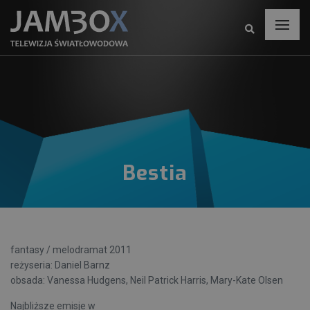
Bestia
fantasy / melodramat 2011
reżyseria: Daniel Barnz
obsada: Vanessa Hudgens, Neil Patrick Harris, Mary-Kate Olsen
Najbliższe emisje w