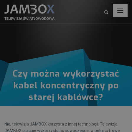
Czy można wykorzystać
kabel koncentryczny po
starej kablówce?
Nie, telewizja JAMBOX korzysta z innej technologii. Telewizja
JAMBOX pracuje wykorzystując nowoczesne, w pełni cyfrowe