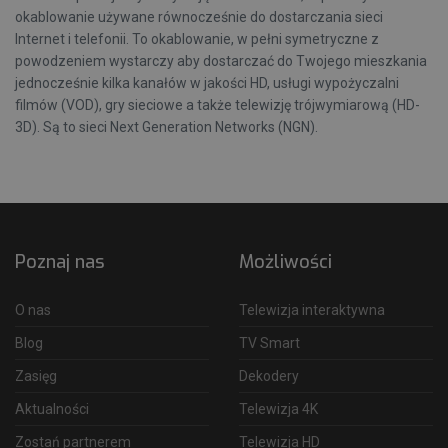
okablowanie używane równocześnie do dostarczania sieci
Internet i telefonii. To okablowanie, w pełni symetryczne z
powodzeniem wystarczy aby dostarczać do Twojego mieszkania
jednocześnie kilka kanałów w jakości HD, usługi wypożyczalni
filmów (VOD), gry sieciowe a także telewizję trójwymiarową (HD-
3D). Są to sieci Next Generation Networks (NGN).
Poznaj nas
Możliwości
O nas
Telewizja interaktywna
Blog
TV Smart
Zasięg
Dekodery
Aktualności
Telewizja 4K
Zostań partnerem
Telewizja HD