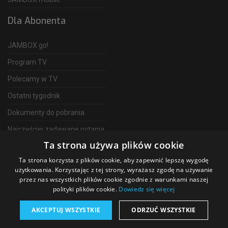
Dla Abonenta
JAMBOX go!
Program TV
Polecamy w TV
Ostatni tygodnik
Dokumenty do pobrania
Najczęściej zadawane pytania
Ta strona używa plików cookie
FAQ
Ta strona korzysta z plików cookie, aby zapewnić lepszą wygodę
Telewizja Światłowodowa
użytkowania. Korzystając z tej strony, wyrażasz zgodę na używanie
przez nas wszystkich plików cookie zgodnie z warunkami naszej
polityki plików cookie.
Dowiedz się więcej
AKCEPTUJ WSZYSTKIE
ODRZUĆ WSZYSTKIE
©
2026 SGT Operator telewizji JAMBOX