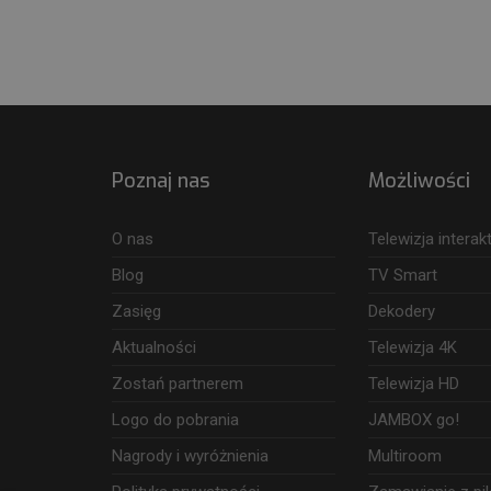
Poznaj nas
Możliwości
O nas
Telewizja intera
Blog
TV Smart
Zasięg
Dekodery
Aktualności
Telewizja 4K
Zostań partnerem
Telewizja HD
Logo do pobrania
JAMBOX go!
Nagrody i wyróżnienia
Multiroom