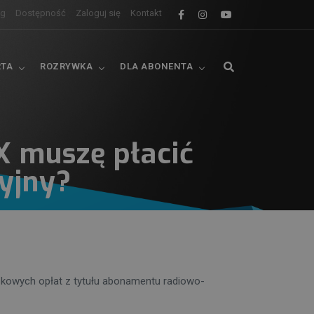
og
Dostępność
Zaloguj się
Kontakt
RTA
ROZRYWKA
DLA ABONENTA
 muszę płacić
yjny?
zkowych opłat z tytułu abonamentu radiowo-