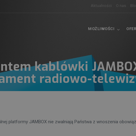
Aktualności
O nas
Bl
MOŻLIWOŚCI
OFE
ientem kablówki JAMBOX
ament radiowo-telewiz
alnej platformy JAMBOX nie zwalniają Państwa z wnoszenia obowią