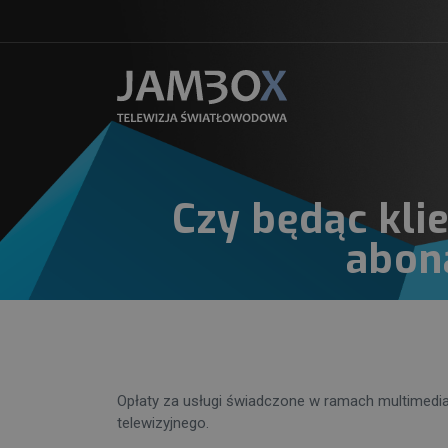
Czy będąc kl
abon
Opłaty za usługi świadczone w ramach multimedi
telewizyjnego.