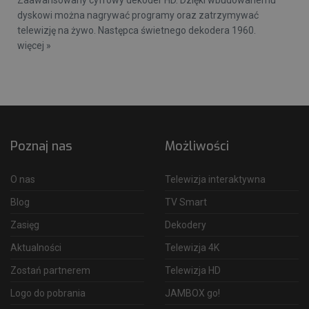
dyskowi można nagrywać programy oraz zatrzymywać
telewizję na żywo. Następca świetnego dekodera 1960.
więcej »
Poznaj nas
Możliwości
O nas
Telewizja interaktywna
Blog
TV Smart
Zasięg
Dekodery
Aktualności
Telewizja 4K
Zostań partnerem
Telewizja HD
Logo do pobrania
JAMBOX go!